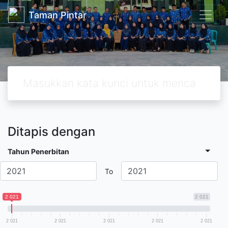
Taman Pintar
Ditapis dengan
Tahun Penerbitan
To
2 021
2 021
2 021
2 021
2 021
2 021
2 021